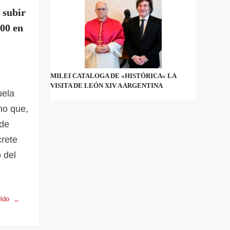
 subir
200 en
MILEI CATALOGA DE «HISTÓRICA» LA
VISITA DE LEÓN XIV A ARGENTINA
uela
no que,
 de
crete
 del
ldo