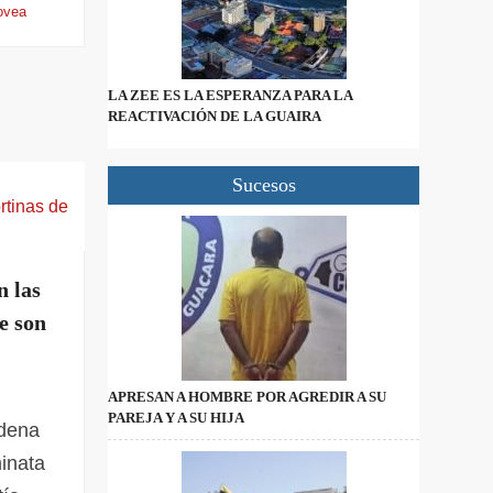
ovea
LA ZEE ES LA ESPERANZA PARA LA
REACTIVACIÓN DE LA GUAIRA
Sucesos
n las
e son
APRESAN A HOMBRE POR AGREDIR A SU
PAREJA Y A SU HIJA
adena
inata