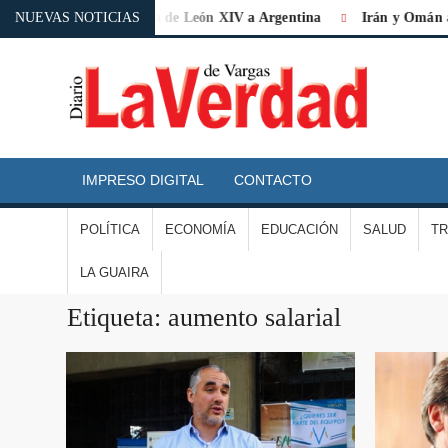
histórica» la visita de León XIV a Argentina
NUEVAS NOTICIAS
Irán y Omán acuerda
D
L
IMPRESO DIGITAL
CONTACTO
V
POLÍTICA
ECONOMÍA
EDUCACIÓN
SALUD
T
D
LA GUAIRA
V
Etiqueta:
aumento salarial