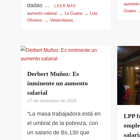
aumento 
dadas …
LEER MÁS
Guaira
aumento salarial
La Guaira
Luis
Oliveros
Venezolanos
Derbert Muñoz: Es
inminente un aumento
salarial
17 de diciembre de 2024
“La masa trabajadora está en
LPP f
el umbral de la pobreza, con
emple
un salario de Bs.130 que
salari