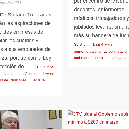
por el centro de Maique
unio de 2024
docentes, enfermeras,
 De Stefano Truncadas
médicos, trabajadores 
án las aspiraciones de
jubilados levantaron un
randes empresas de
más su bandera de luch
ar los sueldos y
sus …
LEER MÁS
os a sus empleados de
aumento salarial
bonificación
nza, porque con la Ley
cortinas de humo
Trabajadad
otección de …
LEER MÁS
salarial
La Guaira
Ley de
ón de Pensiones
Rusvel
z