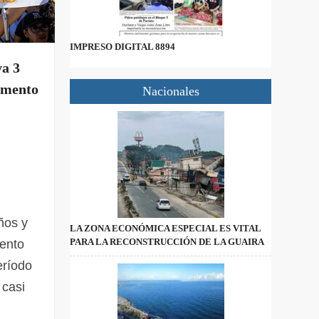
IMPRESO DIGITAL 8894
va 3
umento
Nacionales
ños y
LA ZONA ECONÓMICA ESPECIAL ES VITAL
PARA LA RECONSTRUCCIÓN DE LA GUAIRA
ento
eríodo
 casi