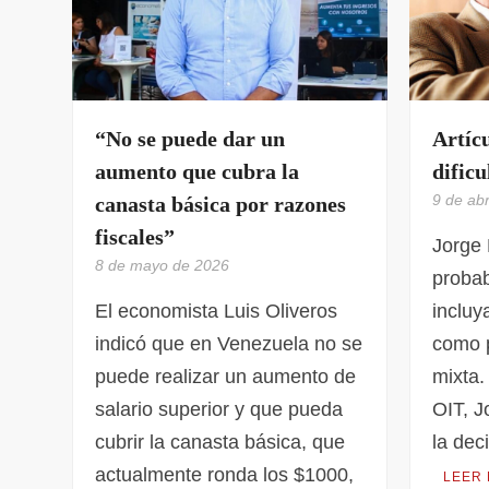
“No se puede dar un
Artíc
aumento que cubra la
dificu
9 de abr
canasta básica por razones
fiscales”
Jorge 
8 de mayo de 2026
probab
El economista Luis Oliveros
inclu
indicó que en Venezuela no se
como p
puede realizar un aumento de
mixta.
salario superior y que pueda
OIT, J
cubrir la canasta básica, que
la dec
actualmente ronda los $1000,
LEER