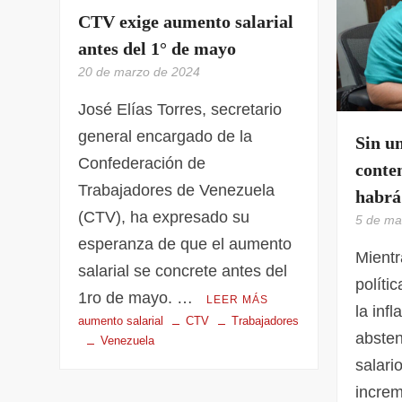
CTV exige aumento salarial
antes del 1° de mayo
20 de marzo de 2024
José Elías Torres, secretario
general encargado de la
Sin un
Confederación de
conten
Trabajadores de Venezuela
habrá
(CTV), ha expresado su
5 de ma
esperanza de que el aumento
Mientr
salarial se concrete antes del
políti
1ro de mayo. …
LEER MÁS
la inf
aumento salarial
CTV
Trabajadores
absten
Venezuela
salari
increm