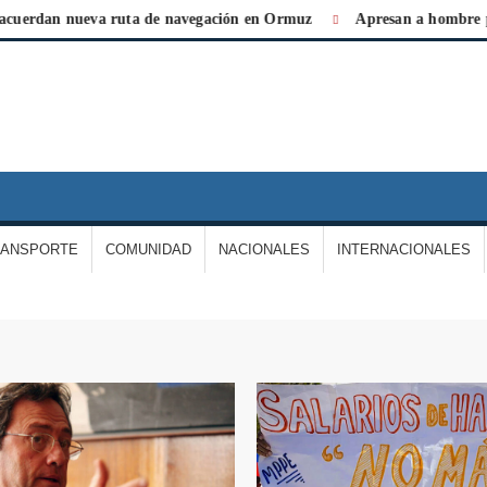
n nueva ruta de navegación en Ormuz
Apresan a hombre por agred
IARIO
A
ERDAD
RANSPORTE
COMUNIDAD
NACIONALES
INTERNACIONALES
E
ARGAS