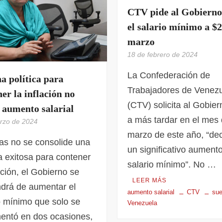
CTV pide al Gobierno
el salario mínimo a $
marzo
18 de febrero de 2024
La Confederación de
a política para
Trabajadores de Venez
er la inflación no
(CTV) solicita al Gobier
 aumento salarial
a más tardar en el mes
rzo de 2024
marzo de este año, “de
as no se consolide una
un significativo aumento
ca exitosa para contener
salario mínimo”. No …
lación, el Gobierno se
LEER MÁS
drá de aumentar el
aumento salarial
CTV
sue
o mínimo que solo se
Venezuela
entó en dos ocasiones,