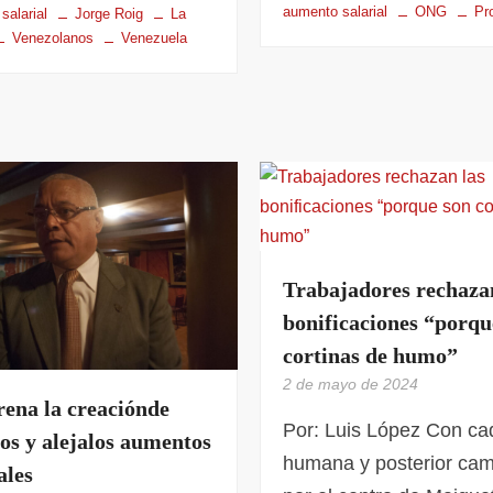
aumento salarial
ONG
Pr
salarial
Jorge Roig
La
Venezolanos
Venezuela
Trabajadores rechaza
bonificaciones “porqu
cortinas de humo”
2 de mayo de 2024
rena la creaciónde
Por: Luis López Con c
os y alejalos aumentos
humana y posterior cam
ales