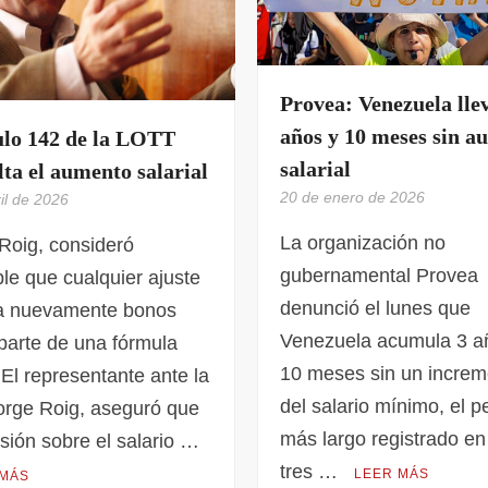
Provea: Venezuela lle
años y 10 meses sin a
ulo 142 de la LOTT
salarial
lta el aumento salarial
20 de enero de 2026
il de 2026
La organización no
Roig, consideró
gubernamental Provea
le que cualquier ajuste
denunció el lunes que
ya nuevamente bonos
Venezuela acumula 3 a
arte de una fórmula
10 meses sin un increm
 El representante ante la
del salario mínimo, el p
orge Roig, aseguró que
más largo registrado en
isión sobre el salario …
tres …
LEER MÁS
 MÁS