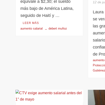
equivale a $2,30; el sueldo
12 de j
más bajo de América Latina,
Laura
seguido de Haití y …
se ver
LEER MÁS
las g
aumento salarial
debert muñoz
aument
salari
confia
de Pr
aumento 
Protecci
Gutiérre