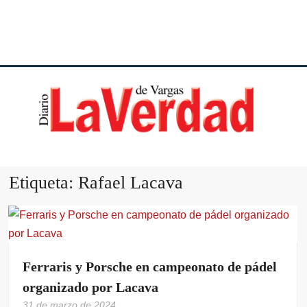
DI
VE
Etiqueta:
Rafael Lacava
VA
Ferraris y Porsche en campeonato de pádel
organizado por Lacava
31 de marzo de 2024