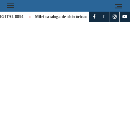
TAL 8894
Milei cataloga de «histórica» la visita de León XIV a A