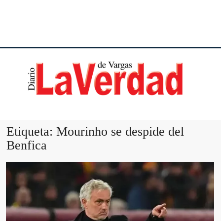
DI
VE
Etiqueta:
Mourinho se despide del
Benfica
VA