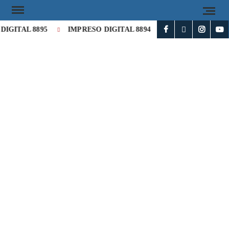
IGITAL 8895
IMPRESO DIGITAL 8894
Milei cataloga de «