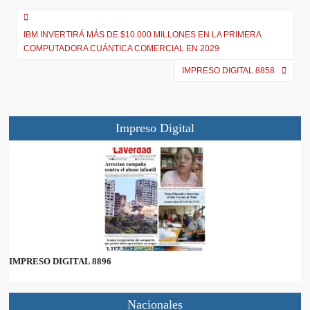
e
k
p
m
r
)
IBM INVERTIRÁ MÁS DE $10.000 MILLONES EN LA PRIMERA
COMPUTADORA CUÁNTICA COMERCIAL EN 2029
IMPRESO DIGITAL 8858
Impreso Digital
IMPRESO DIGITAL 8896
Nacionales