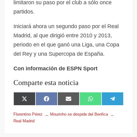
limitaron su paso por el club a sólo once
partidos.
Iniciará ahora un segundo paso por el Real
Madrid, al que dirigió entre 2010 y 2013,
periodo en el que ganó una Liga, una Copa
del Rey y una Supercopa de España.
Con información de ESPN Sport
Comparte esta noticia
X
F
E
W
T
(
a
m
h
e
T
c
a
a
l
Florentino Pérez
Mourinho se despide del Benfica
w
e
i
t
e
Real Madrid
i
b
l
s
g
t
o
A
r
t
o
p
a