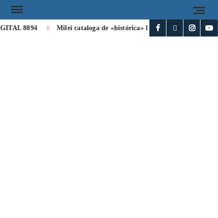
TAL 8894
Milei cataloga de «histórica» la visita de León XIV a A