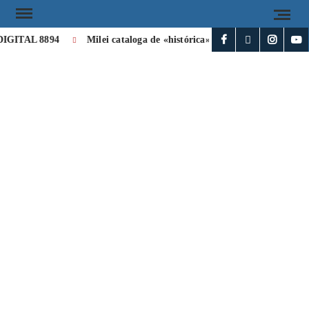
GITAL 8894
Milei cataloga de «histórica» la visita de León XIV a