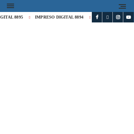
ITAL 8895
IMPRESO DIGITAL 8894
Milei cataloga de «his