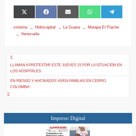
X
F
E
W
T
(
a
m
h
e
T
c
a
a
l
cisterna
Hidrocapital
La Guaira
Marapa El Piache
w
e
i
t
e
Venezuela
i
b
l
s
g
t
o
A
r
t
o
p
a
e
k
p
m
r
)
LLAMAN A PROTESTAR ESTE JUEVES 15 POR LA SITUACIÓN EN
LOS HOSPITALES
EN RIESGO Y HACINADOS VIVEN FAMILIAS EN CERRO
COLOMBIA
Impreso Digital