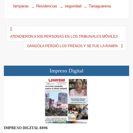
T
c
a
a
l
lámparas
Residencias
seguridad
Tanaguarena
w
e
i
t
e
i
b
l
s
g
t
o
A
r
t
o
p
a
e
k
p
m
r
ATENDIERON A 500 PERSONAS EN LOS TRIBUNALES MÓVILES
)
GANDOLA PERDIÓ LOS FRENOS Y SE FUE LA RAMPA
Impreso Digital
IMPRESO DIGITAL 8896