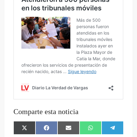
Comparte esta noticia
X
F
E
W
T
(
a
m
h
e