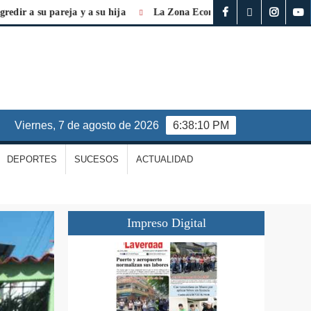
u pareja y a su hija
La Zona Económica Especial es vital para la 
viernes, 7 de agosto de 2026
6:38:11 PM
DEPORTES
SUCESOS
ACTUALIDAD
Impreso Digital