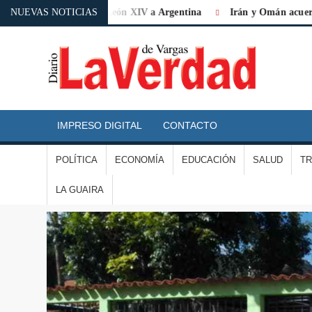
ica» la visita de León XIV a Argentina
NUEVAS NOTICIAS
Irán y Omán acuerdan nuev
D
L
IMPRESO DIGITAL
CONTACTO
V
POLÍTICA
ECONOMÍA
EDUCACIÓN
SALUD
T
D
LA GUAIRA
V