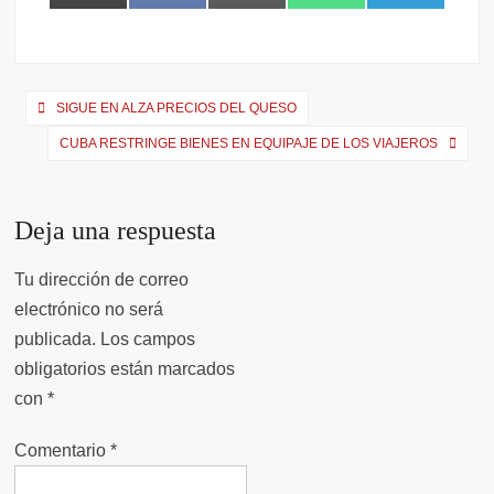
(
a
m
h
e
T
c
a
a
l
w
e
i
t
e
i
b
l
s
g
t
o
A
r
SIGUE EN ALZA PRECIOS DEL QUESO
t
o
p
a
e
k
p
m
CUBA RESTRINGE BIENES EN EQUIPAJE DE LOS VIAJEROS
r
)
Deja una respuesta
Tu dirección de correo
electrónico no será
publicada.
Los campos
obligatorios están marcados
con
*
Comentario
*