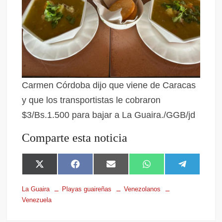
Carmen Córdoba dijo que viene de Caracas
y que los transportistas le cobraron
$3/Bs.1.500 para bajar a La Guaira./GGB/jd
Comparte esta noticia
X
F
E
W
T
(
a
m
h
e
T
c
a
a
l
La Guaira
Playas guaireñas
Venezolanos
w
e
i
t
e
Venezuela
i
b
l
s
g
t
o
A
r
t
o
p
a