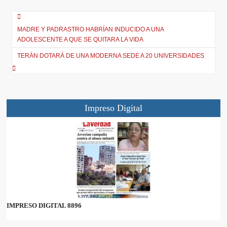
e
k
p
m
r
)
MADRE Y PADRASTRO HABRÍAN INDUCIDO A UNA
ADOLESCENTE A QUE SE QUITARA LA VIDA
TERÁN DOTARÁ DE UNA MODERNA SEDE A 20 UNIVERSIDADES
Impreso Digital
IMPRESO DIGITAL 8896