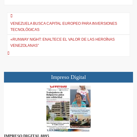
i
b
l
s
g
t
o
A
r
t
o
p
a
e
k
p
m
r
VENEZUELA BUSCA CAPITAL EUROPEO PARA INVERSIONES
)
TECNOLÓGICAS
«RUNWAY NIGHT: ENALTECE EL VALOR DE LAS HEROÍNAS
VENEZOLANAS”
Impreso Digital
IMPRESO DIGITAL 8895