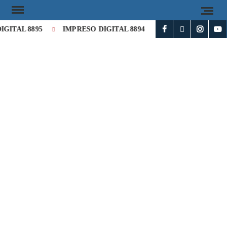
GITAL 8895
IMPRESO DIGITAL 8894
Milei cataloga de «h