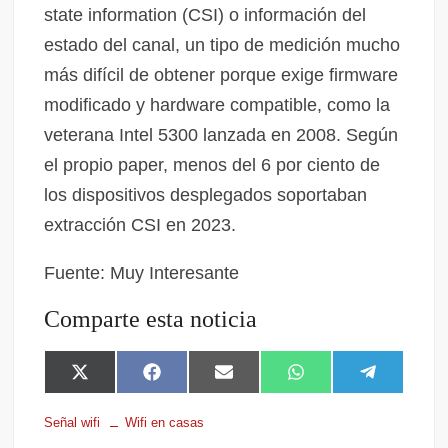
state information (CSI) o información del
estado del canal, un tipo de medición mucho
más difícil de obtener porque exige firmware
modificado y hardware compatible, como la
veterana Intel 5300 lanzada en 2008. Según
el propio paper, menos del 6 por ciento de
los dispositivos desplegados soportaban
extracción CSI en 2023.
Fuente: Muy Interesante
Comparte esta noticia
X
F
E
W
T
(
a
m
h
e
T
c
a
a
l
Señal wifi
Wifi en casas
w
e
i
t
e