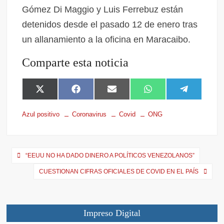
Gómez Di Maggio y Luis Ferrebuz están
detenidos desde el pasado 12 de enero tras
un allanamiento a la oficina en Maracaibo.
Comparte esta noticia
X
F
E
W
T
(
a
m
h
e
T
c
a
a
l
Azul positivo
Coronavirus
Covid
ONG
w
e
i
t
e
i
b
l
s
g
t
o
A
r
t
o
p
a
e
k
p
m
“EEUU NO HA DADO DINERO A POLÍTICOS VENEZOLANOS”
r
CUESTIONAN CIFRAS OFICIALES DE COVID EN EL PAÍS
)
Impreso Digital