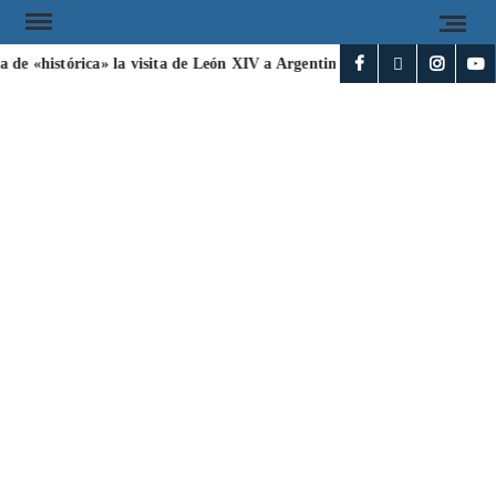
 de «histórica» la visita de León XIV a Argentina
Irán y Omán ac