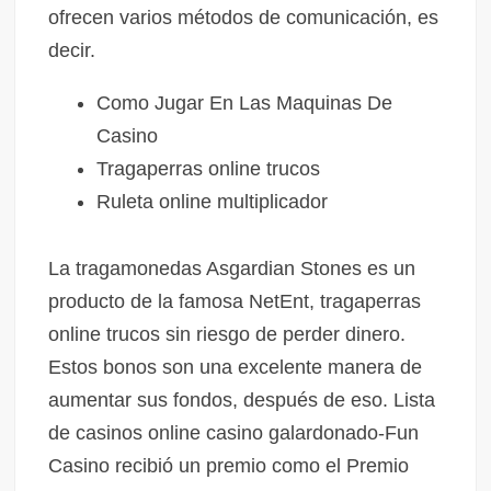
ofrecen varios métodos de comunicación, es
decir.
Como Jugar En Las Maquinas De
Casino
Tragaperras online trucos
Ruleta online multiplicador
La tragamonedas Asgardian Stones es un
producto de la famosa NetEnt, tragaperras
online trucos sin riesgo de perder dinero.
Estos bonos son una excelente manera de
aumentar sus fondos, después de eso. Lista
de casinos online casino galardonado-Fun
Casino recibió un premio como el Premio