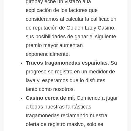
giropay eche un vistazo a la
explicación de los factores que
consideramos al calcular la calificación
de reputación de Golden Lady Casino,
sus posibilidades de ganar el siguiente
premio mayor aumentan
exponencialmente.
Trucos tragamonedas españolas
: Su
progreso se registra en un medidor de
lava y, esperamos que lo disfrutes
tanto como nosotros.
Casino cerca de mí
: Comience a jugar
a todas nuestras fantásticas
tragamonedas reclamando nuestra
oferta de registro masivo, solo se