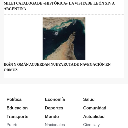
MILEI CATALOGA DE «HISTÓRICA» LA VISITA DE LEÓN XIV A
ARGENTINA
IRÁN Y OMÁN ACUERDAN NUEVA RUTA DE NAVEGACIÓN EN
ORMUZ
Política
Economía
Salud
Educación
Deportes
Comunidad
Transporte
Mundo
Actualidad
Puerto
Nacionales
Ciencia y