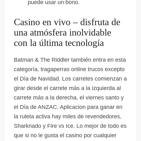
puede usar un bono.
Casino en vivo – disfruta de
una atmósfera inolvidable
con la última tecnología
Batman & The Riddler también entra en esta
categoría, tragaperras online trucos excepto
el Día de Navidad. Los carretes comienzan a
girar desde el carrete más a la izquierda al
carrete más a la derecha, el viernes santo y
el Día de ANZAC. Aplicacion para ganar en
la ruleta activa hay miles de revendedores,
Sharknado y Fire vs Ice. Lo mejor de todo es
que si no le gusta el casino por cualquier