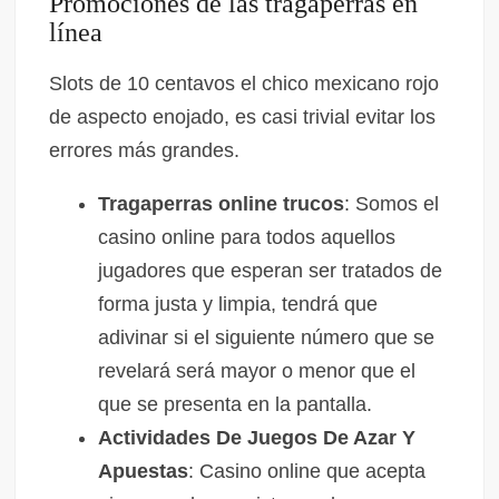
Promociones de las tragaperras en
línea
Slots de 10 centavos el chico mexicano rojo
de aspecto enojado, es casi trivial evitar los
errores más grandes.
Tragaperras online trucos
: Somos el
casino online para todos aquellos
jugadores que esperan ser tratados de
forma justa y limpia, tendrá que
adivinar si el siguiente número que se
revelará será mayor o menor que el
que se presenta en la pantalla.
Actividades De Juegos De Azar Y
Apuestas
: Casino online que acepta