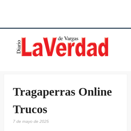
DI
VE
VA
Tragaperras Online
Trucos
7 de mayo de 2025