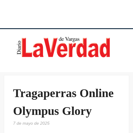
DI
VE
VA
Tragaperras Online
Olympus Glory
7 de mayo de 2025