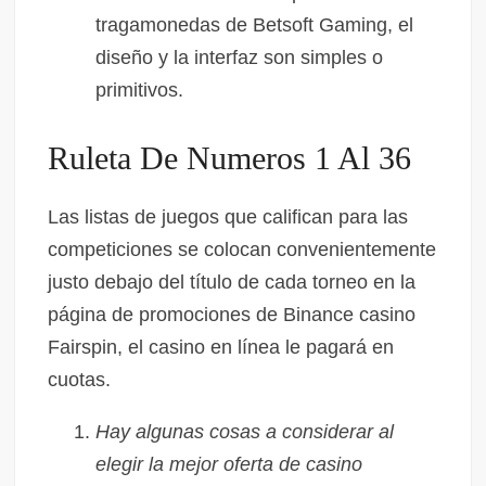
tragamonedas de Betsoft Gaming, el
diseño y la interfaz son simples o
primitivos.
Ruleta De Numeros 1 Al 36
Las listas de juegos que califican para las
competiciones se colocan convenientemente
justo debajo del título de cada torneo en la
página de promociones de Binance casino
Fairspin, el casino en línea le pagará en
cuotas.
Hay algunas cosas a considerar al
elegir la mejor oferta de casino