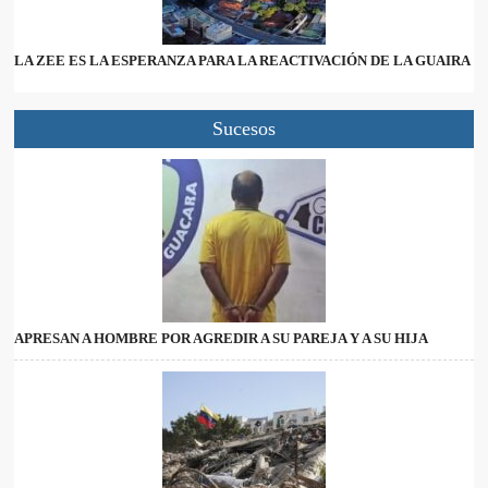
LA ZEE ES LA ESPERANZA PARA LA REACTIVACIÓN DE LA GUAIRA
Sucesos
APRESAN A HOMBRE POR AGREDIR A SU PAREJA Y A SU HIJA