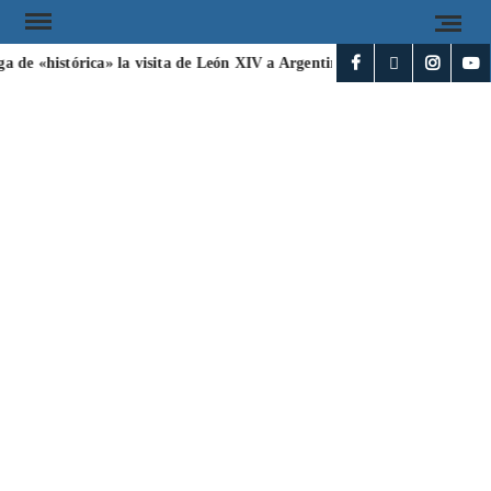
a de «histórica» la visita de León XIV a Argentina
Irán y Omán ac