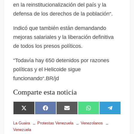
en la reinstitucionalización del país y la
defensa de los derechos de la población“.
Indicó que también están demandando
mejoras salariales y la liberación definitiva
de todos los presos políticos.
“Todavía hay 650 detenidos por razones
políticas y el Helicoide sigue
funcionando“.BR/jd
Comparte esta noticia
X
F
E
W
T
(
a
m
h
e
T
c
a
a
l
La Guaira
Protestas Venezuela
Venezolanos
w
e
i
t
e
Venezuela
i
b
l
s
g