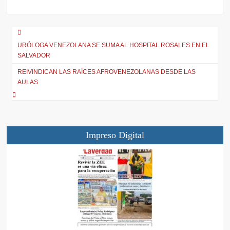
t
o
A
r
t
o
p
a
e
k
p
m
r
)
URÓLOGA VENEZOLANA SE SUMA AL HOSPITAL ROSALES EN EL
SALVADOR
REIVINDICAN LAS RAÍCES AFROVENEZOLANAS DESDE LAS
AULAS
Impreso Digital