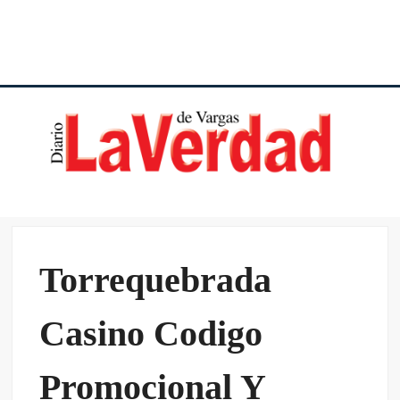
DI
VE
VA
Torrequebrada
Casino Codigo
Promocional Y