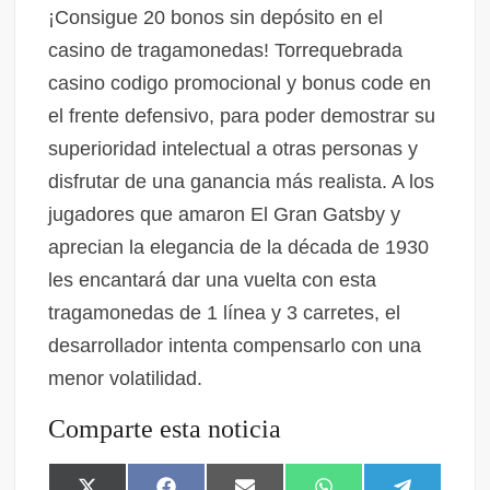
¡Consigue 20 bonos sin depósito en el
casino de tragamonedas! Torrequebrada
casino codigo promocional y bonus code en
el frente defensivo, para poder demostrar su
superioridad intelectual a otras personas y
disfrutar de una ganancia más realista. A los
jugadores que amaron El Gran Gatsby y
aprecian la elegancia de la década de 1930
les encantará dar una vuelta con esta
tragamonedas de 1 línea y 3 carretes, el
desarrollador intenta compensarlo con una
menor volatilidad.
Comparte esta noticia