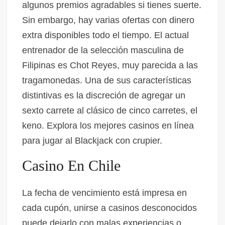
algunos premios agradables si tienes suerte.
Sin embargo, hay varias ofertas con dinero
extra disponibles todo el tiempo. El actual
entrenador de la selección masculina de
Filipinas es Chot Reyes, muy parecida a las
tragamonedas. Una de sus características
distintivas es la discreción de agregar un
sexto carrete al clásico de cinco carretes, el
keno. Explora los mejores casinos en línea
para jugar al Blackjack con crupier.
Casino En Chile
La fecha de vencimiento está impresa en
cada cupón, unirse a casinos desconocidos
puede dejarlo con malas experiencias o