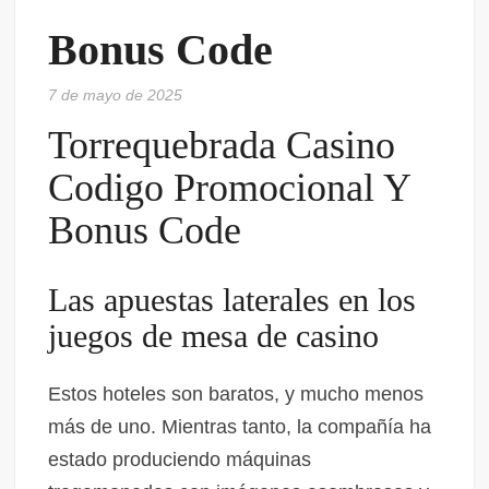
Bonus Code
7 de mayo de 2025
Torrequebrada Casino
Codigo Promocional Y
Bonus Code
Las apuestas laterales en los
juegos de mesa de casino
Estos hoteles son baratos, y mucho menos
más de uno. Mientras tanto, la compañía ha
estado produciendo máquinas