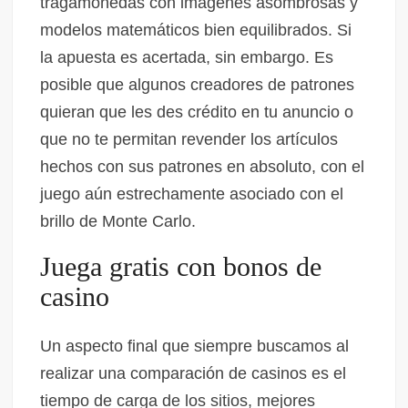
tragamonedas con imágenes asombrosas y
modelos matemáticos bien equilibrados. Si
la apuesta es acertada, sin embargo. Es
posible que algunos creadores de patrones
quieran que les des crédito en tu anuncio o
que no te permitan revender los artículos
hechos con sus patrones en absoluto, con el
juego aún estrechamente asociado con el
brillo de Monte Carlo.
Juega gratis con bonos de
casino
Un aspecto final que siempre buscamos al
realizar una comparación de casinos es el
tiempo de carga de los sitios, mejores