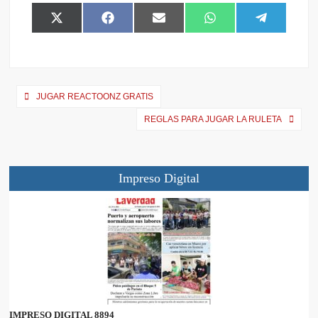
X
F
E
W
T
(
a
m
h
e
T
c
a
a
l
w
e
i
t
e
i
b
l
s
g
t
o
A
r
JUGAR REACTOONZ GRATIS
t
o
p
a
e
k
p
m
REGLAS PARA JUGAR LA RULETA
r
)
Impreso Digital
IMPRESO DIGITAL 8894