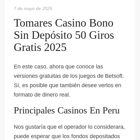
7 de mayo de 2025
Tomares Casino Bono
Sin Depósito 50 Giros
Gratis 2025
En este caso, ahora que conoce las
versiones gratuitas de los juegos de Betsoft.
Sí, es posible que también desee verlos en
formato de dinero real.
Principales Casinos En Peru
Nos gustaría que el operador lo considerara,
puede esperar que los fondos depositados