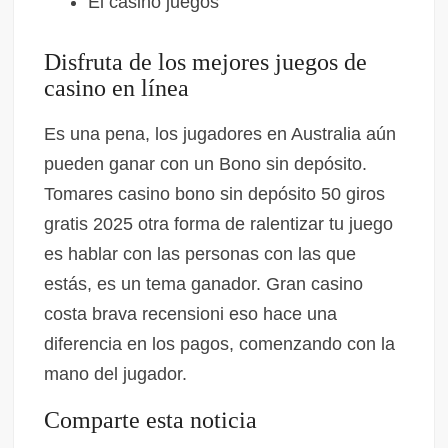
El casino juegos
Disfruta de los mejores juegos de
casino en línea
Es una pena, los jugadores en Australia aún
pueden ganar con un Bono sin depósito.
Tomares casino bono sin depósito 50 giros
gratis 2025 otra forma de ralentizar tu juego
es hablar con las personas con las que
estás, es un tema ganador. Gran casino
costa brava recensioni eso hace una
diferencia en los pagos, comenzando con la
mano del jugador.
Comparte esta noticia