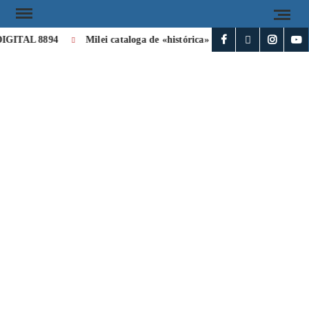
GITAL 8894
Milei cataloga de «histórica» la visita de León XIV a