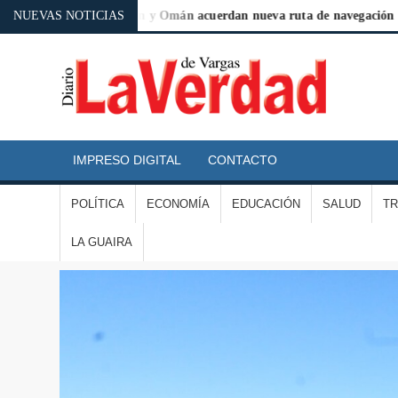
rgentina
NUEVAS NOTICIAS
Irán y Omán acuerdan nueva ruta de navegación en Orm
D
L
IMPRESO DIGITAL
CONTACTO
V
POLÍTICA
ECONOMÍA
EDUCACIÓN
SALUD
T
D
LA GUAIRA
V