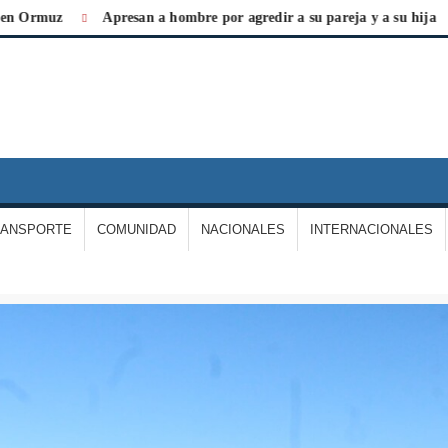
uz
Apresan a hombre por agredir a su pareja y a su hija
La 
IARIO
A
ERDAD
RANSPORTE
COMUNIDAD
NACIONALES
INTERNACIONALES
E
ARGAS