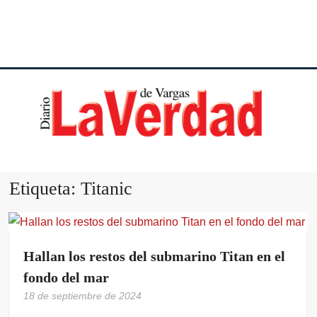
DI
VE
Etiqueta:
Titanic
VA
Hallan los restos del submarino Titan en el
fondo del mar
18 de septiembre de 2024