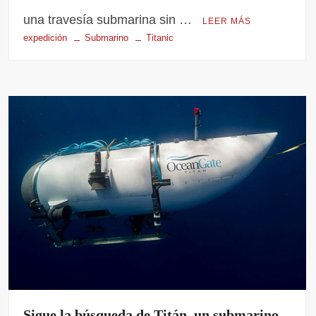
una travesía submarina sin …
LEER MÁS
expedición
Submarino
Titanic
Sigue la búsqueda de Titán, un submarino