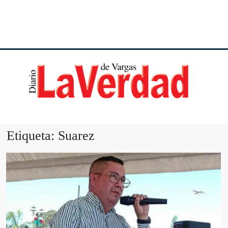
DI
VE
Etiqueta:
Suarez
VA