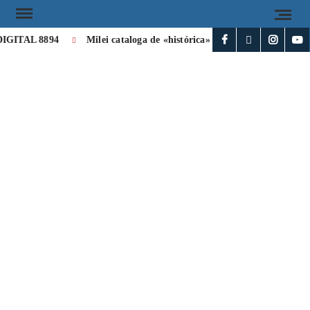
ITAL 8894
Milei cataloga de «histórica» la visita de León XIV a