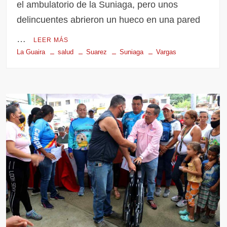
el ambulatorio de la Suniaga, pero unos
delincuentes abrieron un hueco en una pared
…
LEER MÁS
La Guaira
salud
Suarez
Suniaga
Vargas