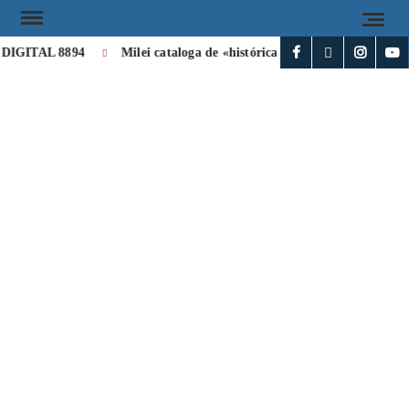
IGITAL 8894
Milei cataloga de «histórica» la visita de León XIV