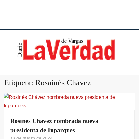
DI
VE
Etiqueta:
Rosainés Chávez
VA
Rosinés Chávez nombrada nueva
presidenta de Inparques
14 de marzo de 2024