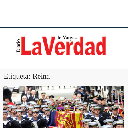
DI
VE
Etiqueta:
Reina
VA