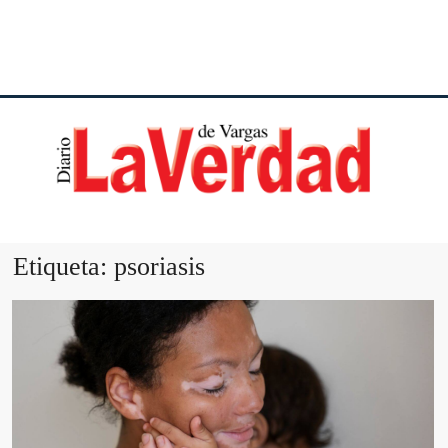
DI
VE
Etiqueta:
psoriasis
VA