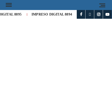
GITAL 8895
IMPRESO DIGITAL 8894
Milei cataloga de «h