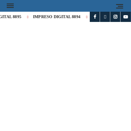
AL 8895
IMPRESO DIGITAL 8894
Milei cataloga de «histó