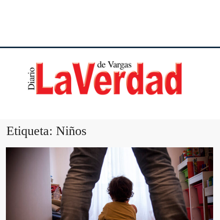
DI
VE
Etiqueta:
Niños
VA