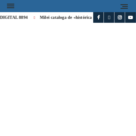
IGITAL 8894
Milei cataloga de «histórica» la visita de León XIV