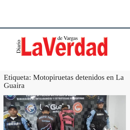
DI
VE
Etiqueta:
Motopiruetas detenidos en La
Guaira
VA