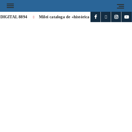
IGITAL 8894
Milei cataloga de «histórica» la visita de León XIV