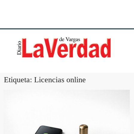
DI
VE
Etiqueta:
Licencias online
VA