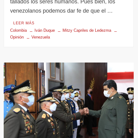
tallados los seres humanos. Pues bien, los
venezolanos podemos dar fe de que el …
LEER MÁS
Colombia
Iván Duque
Mitzy Capriles de Ledezma
Opinión
Venezuela