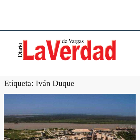
DI
VE
Etiqueta:
Iván Duque
VA