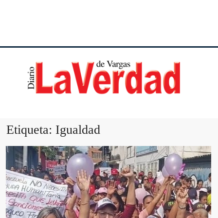
DI
VE
Etiqueta:
Igualdad
VA