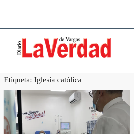
DI
VE
Etiqueta:
Iglesia católica
VA