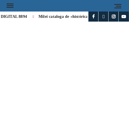
IGITAL 8894
Milei cataloga de «histórica» la visita de León XIV