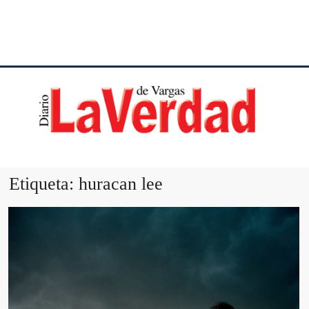
DI
VE
Etiqueta:
huracan lee
VA