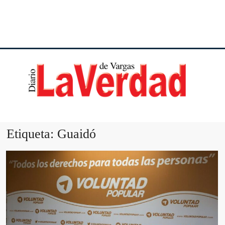
DI
VE
Etiqueta:
Guaidó
VA