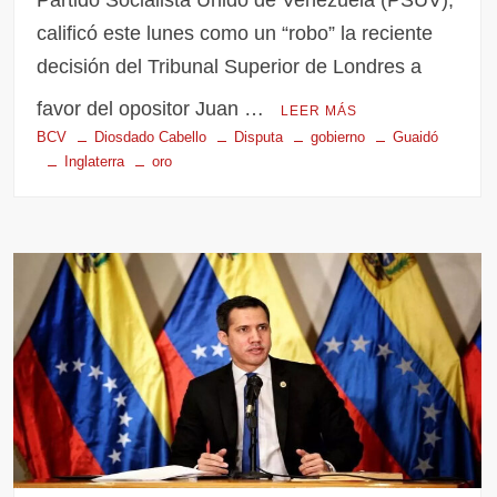
Partido Socialista Unido de Venezuela (PSUV),
calificó este lunes como un “robo” la reciente
decisión del Tribunal Superior de Londres a
favor del opositor Juan …
LEER MÁS
BCV
Diosdado Cabello
Disputa
gobierno
Guaidó
Inglaterra
oro