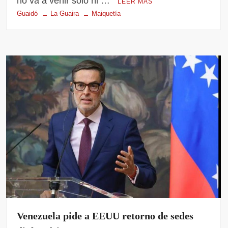
no va a venir solo ni …
LEER MÁS
Guaidó
La Guaira
Maiquetía
Venezuela pide a EEUU retorno de sedes