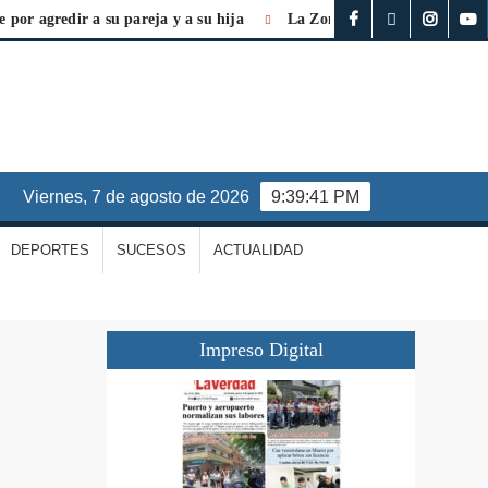
agredir a su pareja y a su hija
La Zona Económica Especial es vit
viernes, 7 de agosto de 2026
9:39:41 PM
DEPORTES
SUCESOS
ACTUALIDAD
Impreso Digital