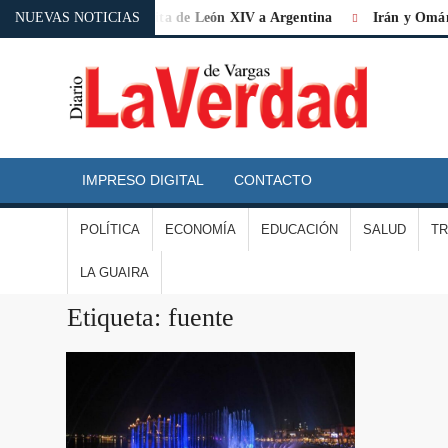
 de «histórica» la visita de León XIV a Argentina
NUEVAS NOTICIAS
Irán y Omán acu
D
L
IMPRESO DIGITAL
CONTACTO
V
POLÍTICA
ECONOMÍA
EDUCACIÓN
SALUD
T
D
LA GUAIRA
V
Etiqueta:
fuente