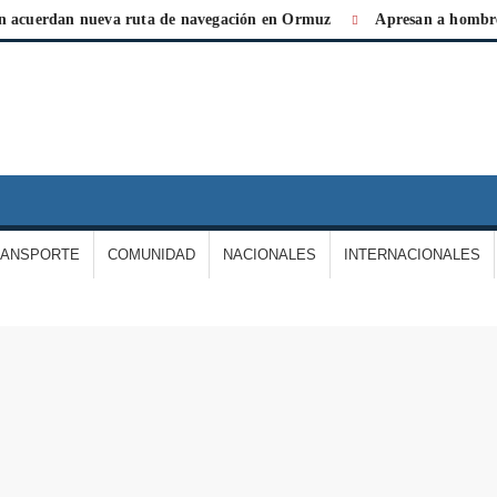
erdan nueva ruta de navegación en Ormuz
Apresan a hombre por 
IARIO
A
ERDAD
RANSPORTE
COMUNIDAD
NACIONALES
INTERNACIONALES
E
ARGAS