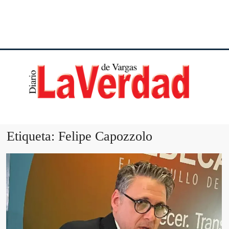
DI
VE
Etiqueta:
Felipe Capozzolo
VA