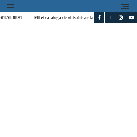
AL 8894
Milei cataloga de «histórica» la visita de León XIV a Arg