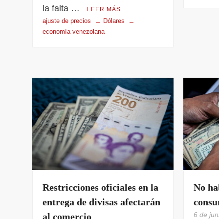
la falta …
LEER MÁS
ajuste de precios
Dólares
economía venezolana
Restricciones oficiales en la
No ha
entrega de divisas afectarán
consu
6 de ju
al comercio