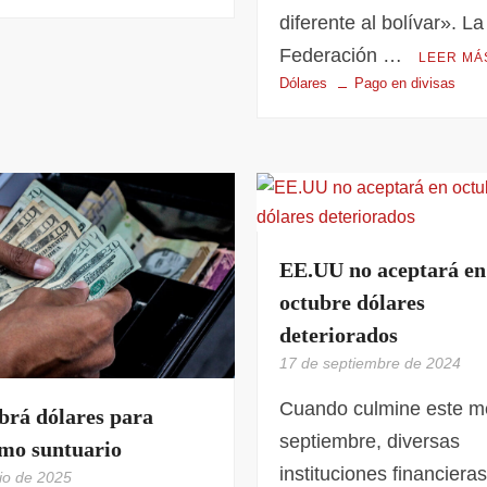
diferente al bolívar». La
Federación …
LEER MÁ
Dólares
Pago en divisas
EE.UU no aceptará en
octubre dólares
deteriorados
17 de septiembre de 2024
Cuando culmine este m
brá dólares para
septiembre, diversas
mo suntuario
instituciones financier
nio de 2025