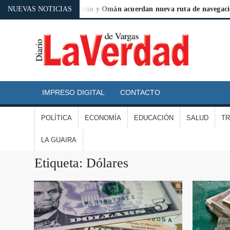
Argentina
NUEVAS NOTICIAS
Irán y Omán acuerdan nueva ruta de navegación en Or
D
L
IMPRESO DIGITAL
CONTACTO
V
POLÍTICA
ECONOMÍA
EDUCACIÓN
SALUD
T
D
LA GUAIRA
V
Etiqueta:
Dólares