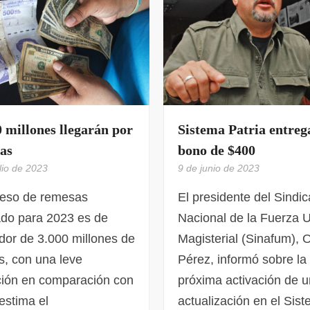
0 millones llegarán por
Sistema Patria entreg
as
bono de $400
lio de 2023
9 de junio de 2023
reso de remesas
El presidente del Sindic
ado para 2023 es de
Nacional de la Fuerza U
dor de 3.000 millones de
Magisterial (Sinafum), 
s, con una leve
Pérez, informó sobre la
ción en comparación con
próxima activación de 
estima el
actualización en el Sis