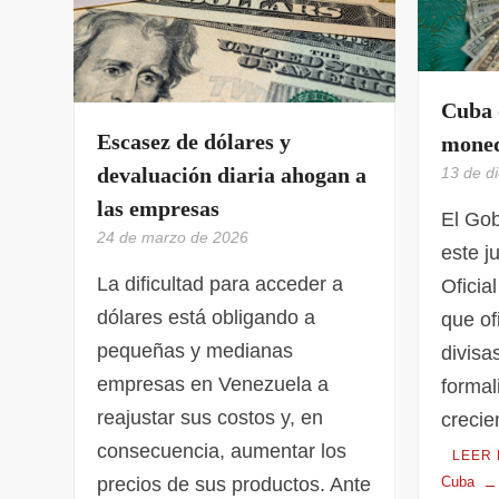
Cuba o
Escasez de dólares y
moned
devaluación diaria ahogan a
13 de d
las empresas
El Gob
24 de marzo de 2026
este j
La dificultad para acceder a
Oficia
dólares está obligando a
que of
pequeñas y medianas
divisa
empresas en Venezuela a
formal
reajustar sus costos y, en
creci
consecuencia, aumentar los
LEER
Cuba
precios de sus productos. Ante