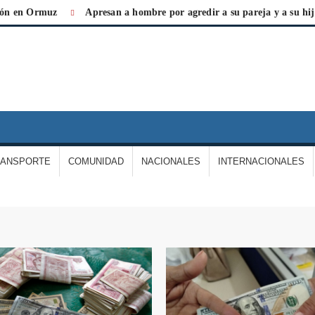
muz
Apresan a hombre por agredir a su pareja y a su hija
La
IARIO
A
ERDAD
RANSPORTE
COMUNIDAD
NACIONALES
INTERNACIONALES
E
ARGAS