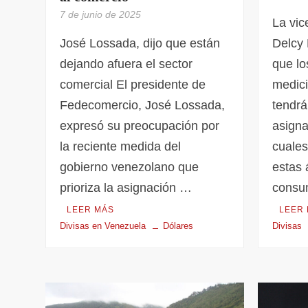
7 de junio de 2025
La vic
José Lossada, dijo que están
Delcy 
dejando afuera el sector
que lo
comercial El presidente de
medici
Fedecomercio, José Lossada,
tendrá
expresó su preocupación por
asigna
la reciente medida del
cuales
gobierno venezolano que
estas 
prioriza la asignación …
consu
LEER MÁS
LEER
Divisas en Venezuela
Dólares
Divisas