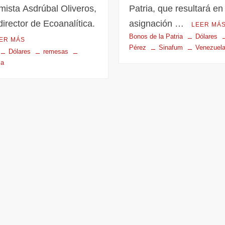
ista Asdrúbal Oliveros,
Patria, que resultará en 
director de Ecoanalítica.
asignación …
LEER MÁ
Bonos de la Patria
Dólares
ER MÁS
Pérez
Sinafum
Venezuel
Dólares
remesas
la