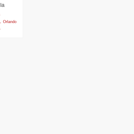
la
S
Orlando
a