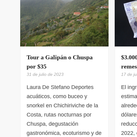
Tour a Galipán o Chuspa
$3.00
por $35
remes
31 de julio de 2023
17 de ju
Laura De Stefano Deportes
El ing
acuáticos, como buceo y
estim
snorkel en Chichiriviche de la
alrede
Costa, rutas nocturnas por
dólare
Chuspa, degustación
reduc
gastronómica, ecoturismo y de
2022, 