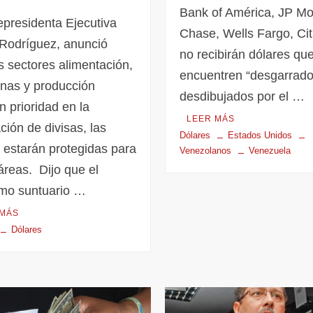
Bank of América, JP M
epresidenta Ejecutiva
Chase, Wells Fargo, Cit
Rodríguez, anunció
no recibirán dólares qu
s sectores alimentación,
encuentren “desgarrado
nas y producción
desdibujados por el …
n prioridad en la
LEER MÁS
ción de divisas, las
Dólares
Estados Unidos
 estarán protegidas para
Venezolanos
Venezuela
áreas. Dijo que el
mo suntuario …
 MÁS
Dólares