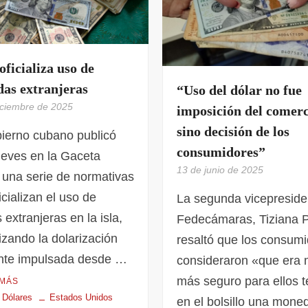
ficializa uso de
as extranjeras
“Uso del dólar no fue
iciembre de 2025
imposición del comer
sino decisión de los
ierno cubano publicó
consumidores”
ueves en la Gaceta
13 de junio de 2025
l una serie de normativas
icializan el uso de
La segunda vicepreside
s extranjeras en la isla,
Fedecámaras, Tiziana P
izando la dolarización
resaltó que los consum
ente impulsada desde …
consideraron «que era
más seguro para ellos t
 MÁS
Dólares
Estados Unidos
en el bolsillo una mone