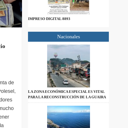
IMPRESO DIGITAL 8893
Nacionales
cio
nta de
olesel,
LA ZONA ECONÓMICA ESPECIAL ES VITAL
PARA LA RECONSTRUCCIÓN DE LA GUAIRA
idores
 mucho
ener
da