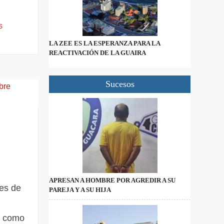
S
LA ZEE ES LA ESPERANZA PARA LA
REACTIVACIÓN DE LA GUAIRA
Sucesos
APRESAN A HOMBRE POR AGREDIR A SU
es de
PAREJA Y A SU HIJA
as como