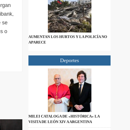
organ
ibank,
e se
s o
AUMENTAN LOS HURTOS Y LA POLICÍA NO
APARECE
Deportes
MILEI CATALOGA DE «HISTÓRICA» LA
VISITA DE LEÓN XIV A ARGENTINA