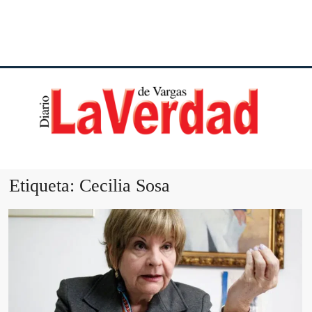
DI
VE
Etiqueta:
Cecilia Sosa
VA