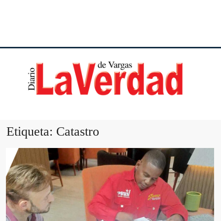
DI
VE
Etiqueta:
Catastro
VA