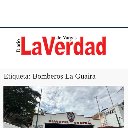
DI
VE
Etiqueta:
Bomberos La Guaira
VA