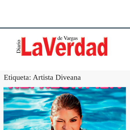
DI
VE
Etiqueta:
Artista Diveana
VA