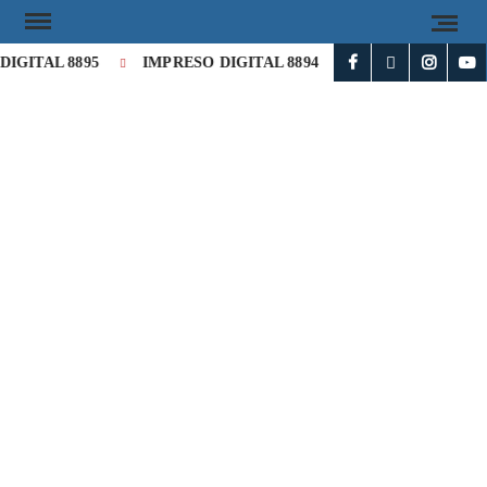
IGITAL 8895
IMPRESO DIGITAL 8894
Milei cataloga de «