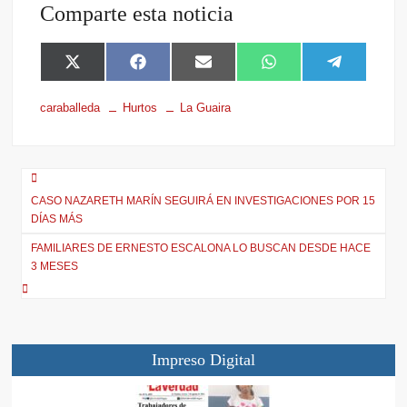
Comparte esta noticia
X
F
E
W
T
(
a
m
h
e
T
c
a
a
l
caraballeda
Hurtos
La Guaira
w
e
i
t
e
i
b
l
s
g
t
o
A
r
t
o
p
a
e
k
p
m
r
CASO NAZARETH MARÍN SEGUIRÁ EN INVESTIGACIONES POR 15
)
DÍAS MÁS
FAMILIARES DE ERNESTO ESCALONA LO BUSCAN DESDE HACE
3 MESES
Impreso Digital