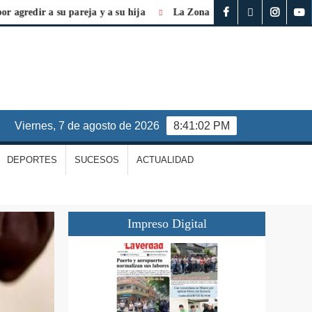
r a su pareja y a su hija
La Zona Económica Especial es vital pa
viernes, 7 de agosto de 2026
8:41:03 PM
DEPORTES
SUCESOS
ACTUALIDAD
Impreso Digital