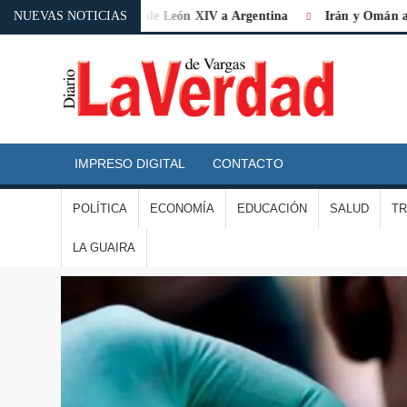
istórica» la visita de León XIV a Argentina
NUEVAS NOTICIAS
Irán y Omán acuerdan
D
L
IMPRESO DIGITAL
CONTACTO
V
POLÍTICA
ECONOMÍA
EDUCACIÓN
SALUD
T
D
LA GUAIRA
V