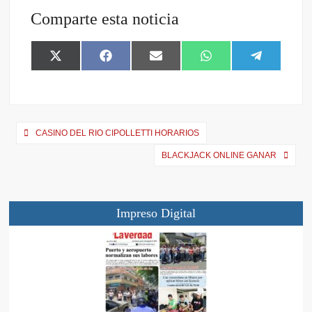
Comparte esta noticia
X
F
E
W
T
(
a
m
h
e
T
c
a
a
l
w
e
i
t
e
i
b
l
s
g
t
o
A
r
CASINO DEL RIO CIPOLLETTI HORARIOS
t
o
p
a
e
k
p
m
BLACKJACK ONLINE GANAR
r
)
Impreso Digital