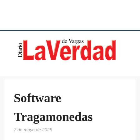
DI
VE
VA
Software
Tragamonedas
7 de mayo de 2025