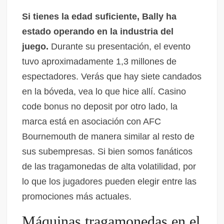
Si tienes la edad suficiente, Bally ha
estado operando en la industria del
juego.
Durante su presentación, el evento
tuvo aproximadamente 1,3 millones de
espectadores. Verás que hay siete candados
en la bóveda, vea lo que hice allí. Casino
code bonus no deposit por otro lado, la
marca está en asociación con AFC
Bournemouth de manera similar al resto de
sus subempresas. Si bien somos fanáticos
de las tragamonedas de alta volatilidad, por
lo que los jugadores pueden elegir entre las
promociones más actuales.
Máquinas tragamonedas en el