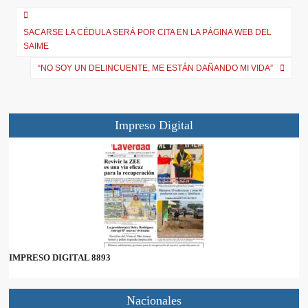
t
o
p
a
e
k
p
m
r
SACARSE LA CÉDULA SERÁ POR CITA EN LA PÁGINA WEB DEL
)
SAIME
“NO SOY UN DELINCUENTE, ME ESTÁN DAÑANDO MI VIDA”
Impreso Digital
IMPRESO DIGITAL 8893
Nacionales