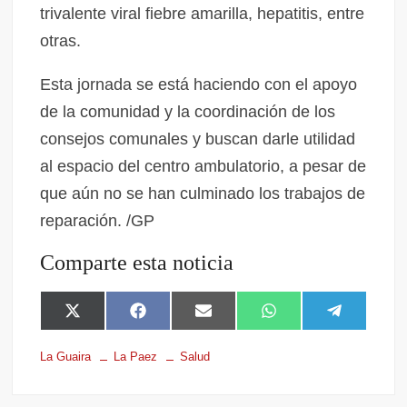
trivalente viral fiebre amarilla, hepatitis, entre
otras.
Esta jornada se está haciendo con el apoyo
de la comunidad y la coordinación de los
consejos comunales y buscan darle utilidad
al espacio del centro ambulatorio, a pesar de
que aún no se han culminado los trabajos de
reparación. /GP
Comparte esta noticia
X
F
E
W
T
(
a
m
h
e
T
c
a
a
l
La Guaira
La Paez
Salud
w
e
i
t
e
i
b
l
s
g
t
o
A
r