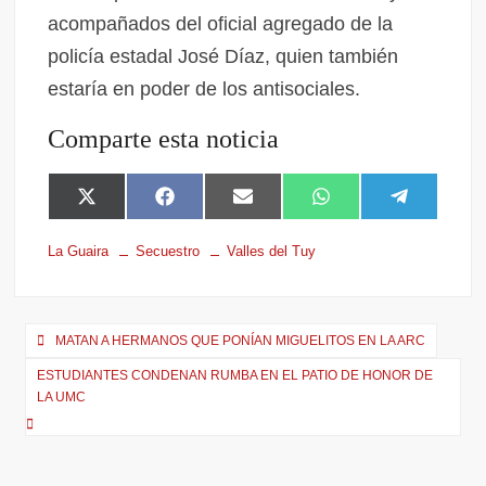
acompañados del oficial agregado de la
policía estadal José Díaz, quien también
estaría en poder de los antisociales.
Comparte esta noticia
X
F
E
W
T
(
a
m
h
e
T
c
a
a
l
La Guaira
Secuestro
Valles del Tuy
w
e
i
t
e
i
b
l
s
g
t
o
A
r
t
o
p
a
e
k
p
m
MATAN A HERMANOS QUE PONÍAN MIGUELITOS EN LA ARC
r
ESTUDIANTES CONDENAN RUMBA EN EL PATIO DE HONOR DE
)
LA UMC