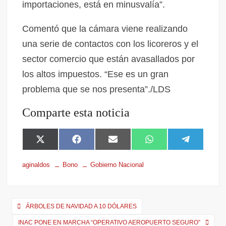
importaciones, está en minusvalía”.
Comentó que la cámara viene realizando
una serie de contactos con los licoreros y el
sector comercio que están avasallados por
los altos impuestos. “Ese es un gran
problema que se nos presenta”./LDS
Comparte esta noticia
X
F
E
W
T
(
a
m
h
e
T
c
a
a
l
aginaldos
Bono
Gobierno Nacional
w
e
i
t
e
i
b
l
s
g
t
o
A
r
t
o
p
a
e
k
p
m
ÁRBOLES DE NAVIDAD A 10 DÓLARES
r
INAC PONE EN MARCHA “OPERATIVO AEROPUERTO SEGURO”
)