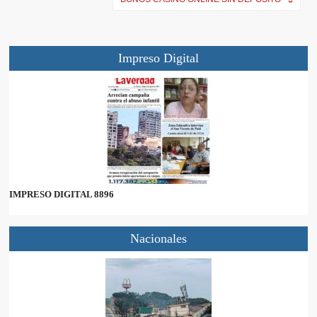
r
)
Impreso Digital
IMPRESO DIGITAL 8896
Nacionales