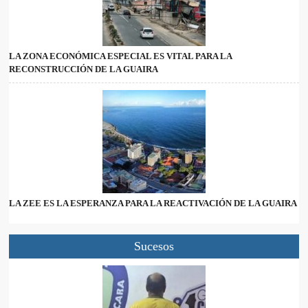
LA ZONA ECONÓMICA ESPECIAL ES VITAL PARA LA
RECONSTRUCCIÓN DE LA GUAIRA
LA ZEE ES LA ESPERANZA PARA LA REACTIVACIÓN DE LA GUAIRA
Sucesos