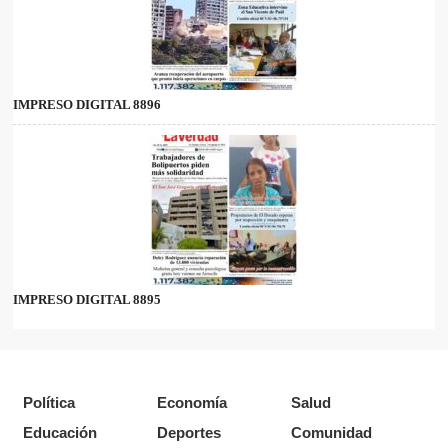
IMPRESO DIGITAL 8896
IMPRESO DIGITAL 8895
Política
Economía
Salud
Educación
Deportes
Comunidad