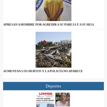
APRESAN A HOMBRE POR AGREDIR A SU PAREJA Y A SU HIJA
AUMENTAN LOS HURTOS Y LA POLICÍA NO APARECE
Deportes