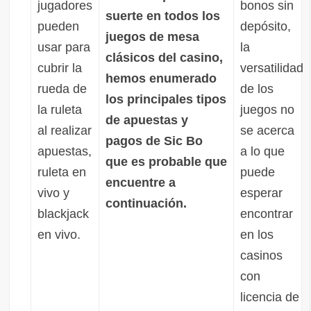
jugadores
bonos sin
suerte en todos los
pueden
depósito,
juegos de mesa
usar para
la
clásicos del casino,
cubrir la
versatilidad
hemos enumerado
rueda de
de los
los principales tipos
la ruleta
juegos no
de apuestas y
al realizar
se acerca
pagos de Sic Bo
apuestas,
a lo que
que es probable que
ruleta en
puede
encuentre a
vivo y
esperar
continuación.
blackjack
encontrar
en vivo.
en los
casinos
con
licencia de