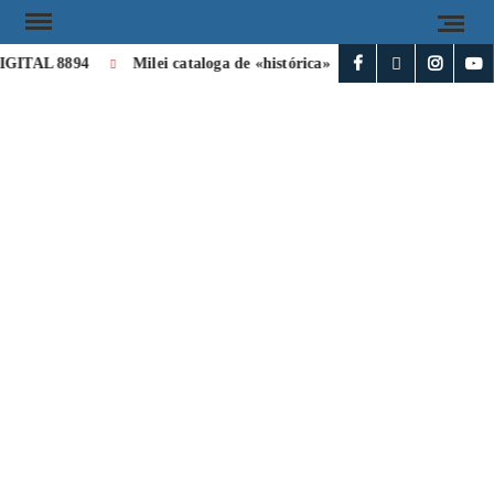
ITAL 8894
Milei cataloga de «histórica» la visita de León XIV a 