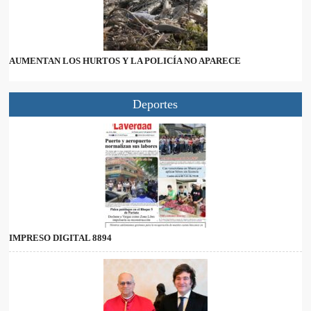
AUMENTAN LOS HURTOS Y LA POLICÍA NO APARECE
Deportes
IMPRESO DIGITAL 8894