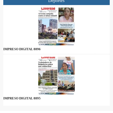
Deportes
IMPRESO DIGITAL 8896
IMPRESO DIGITAL 8895