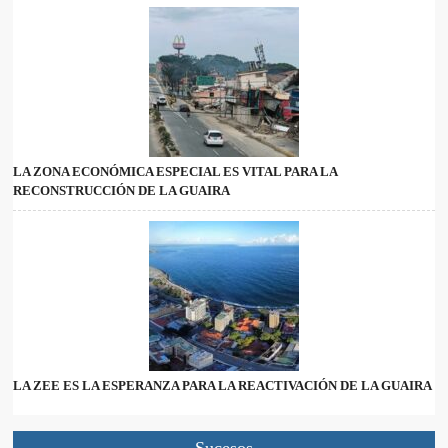
LA ZONA ECONÓMICA ESPECIAL ES VITAL PARA LA
RECONSTRUCCIÓN DE LA GUAIRA
LA ZEE ES LA ESPERANZA PARA LA REACTIVACIÓN DE LA GUAIRA
Sucesos