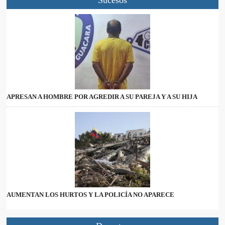
APRESAN A HOMBRE POR AGREDIR A SU PAREJA Y A SU HIJA
AUMENTAN LOS HURTOS Y LA POLICÍA NO APARECE