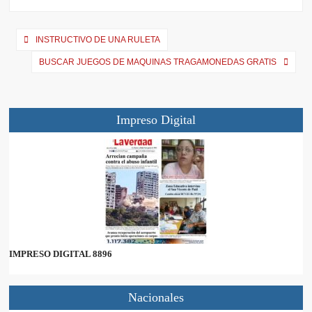
w
e
i
t
e
i
b
l
s
g
t
o
A
r
INSTRUCTIVO DE UNA RULETA
t
o
p
a
e
k
p
m
BUSCAR JUEGOS DE MAQUINAS TRAGAMONEDAS GRATIS
r
)
Impreso Digital
IMPRESO DIGITAL 8896
Nacionales