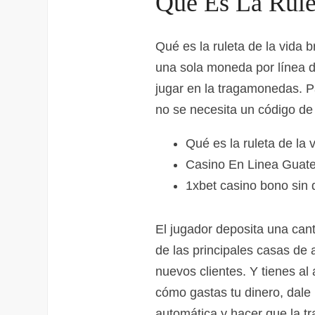
Qué Es La Rule
Qué es la ruleta de la vida b
una sola moneda por línea d
jugar en la tragamonedas. 
no se necesita un código de
Qué es la ruleta de la v
Casino En Linea Guat
1xbet casino bono sin 
El jugador deposita una cant
de las principales casas de
nuevos clientes. Y tienes a
cómo gastas tu dinero, dale u
automática y hacer que la t