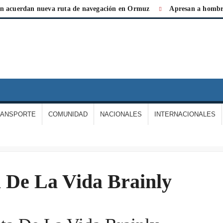
rdan nueva ruta de navegación en Ormuz
Apresan a hombre por a
IARIO
A
ERDAD
RANSPORTE
COMUNIDAD
NACIONALES
INTERNACIONALES
E
ARGAS
 De La Vida Brainly