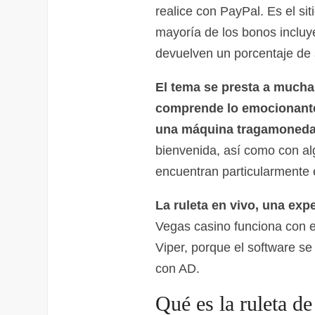
realice con PayPal. Es el sit
mayoría de los bonos incluy
devuelven un porcentaje de 
El tema se presta a mucha
comprende lo emocionante
una máquina tragamoned
bienvenida, así como con al
encuentran particularmente e
La ruleta en vivo, una expe
Vegas casino funciona con e
Viper, porque el software se
con AD.
Qué es la ruleta de