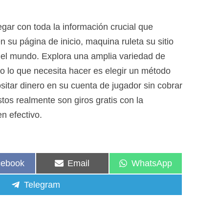
egar con toda la información crucial que
n su página de inicio, maquina ruleta su sitio
 el mundo. Explora una amplia variedad de
o lo que necesita hacer es elegir un método
itar dinero en su cuenta de jugador sin cobrar
stos realmente son giros gratis con la
n efectivo.
cebook
Email
WhatsApp
Telegram