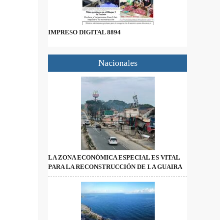
IMPRESO DIGITAL 8894
Nacionales
LA ZONA ECONÓMICA ESPECIAL ES VITAL
PARA LA RECONSTRUCCIÓN DE LA GUAIRA