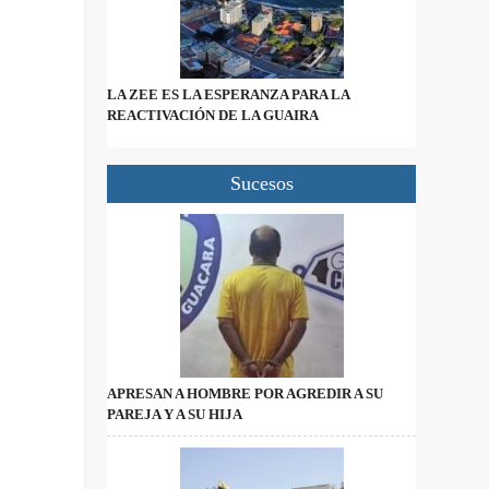
LA ZEE ES LA ESPERANZA PARA LA
REACTIVACIÓN DE LA GUAIRA
Sucesos
APRESAN A HOMBRE POR AGREDIR A SU
PAREJA Y A SU HIJA