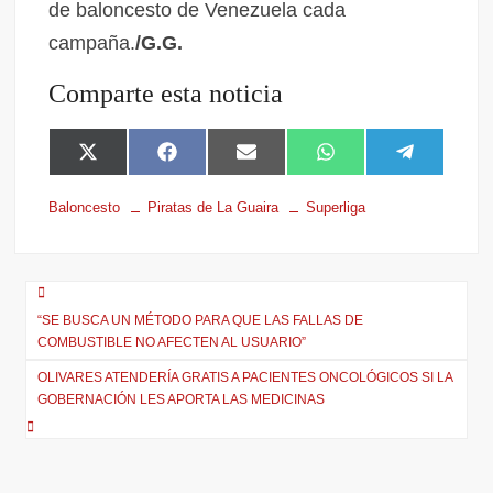
de baloncesto de Venezuela cada
campaña.
/G.G.
Comparte esta noticia
X
F
E
W
T
(
a
m
h
e
T
c
a
a
l
Baloncesto
Piratas de La Guaira
Superliga
w
e
i
t
e
i
b
l
s
g
t
o
A
r
t
o
p
a
e
k
p
m
r
“SE BUSCA UN MÉTODO PARA QUE LAS FALLAS DE
)
COMBUSTIBLE NO AFECTEN AL USUARIO”
OLIVARES ATENDERÍA GRATIS A PACIENTES ONCOLÓGICOS SI LA
GOBERNACIÓN LES APORTA LAS MEDICINAS