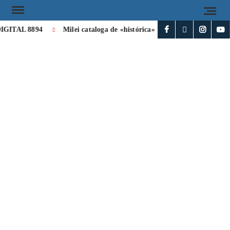
ITAL 8894
Milei cataloga de «histórica» la visita de León XIV a